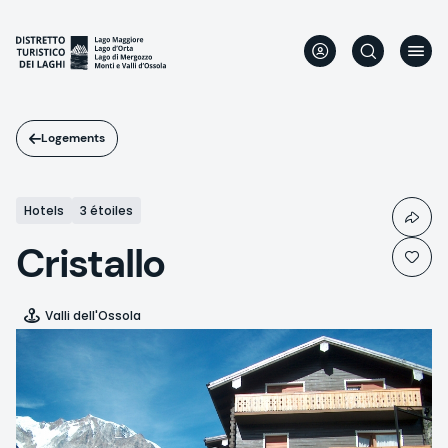
Aller
au
contenu
principal
Logements
Hotels
3 étoiles
Cristallo
Valli dell'Ossola