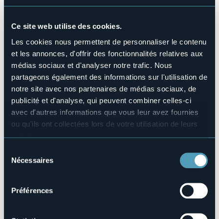
No
Animaux acceptés
Ce site web utilise des cookies.
No
Les cookies nous permettent de personnaliser le contenu
Nombres de chambres
et les annonces, d'offrir des fonctionnalités relatives aux
19
médias sociaux et d'analyser notre trafic. Nous
Nombres de lits
42
partageons également des informations sur l'utilisation de
notre site avec nos partenaires de médias sociaux, de
E-mail
cristallo.macugnaga@libero.it
publicité et d'analyse, qui peuvent combiner celles-ci
avec d'autres informations que vous leur avez fournies
Site Internet
http://www.hotelcristallomacugnaga.it
ou qu'ils ont collectées lors de votre utilisation de leurs
services.
Téléphone
+39 0324 65139
Pour plus d'informations sur les cookies, y compris sur la
Sélection
manière de les gérer et de les supprimer,
cliquez ici
.
Codice CIR
Nécessaires
du
103039-ALB-00008
Vous pouvez trouver la politique de confidentialité
consentement
complète
ici
.
Réserver
Préférences