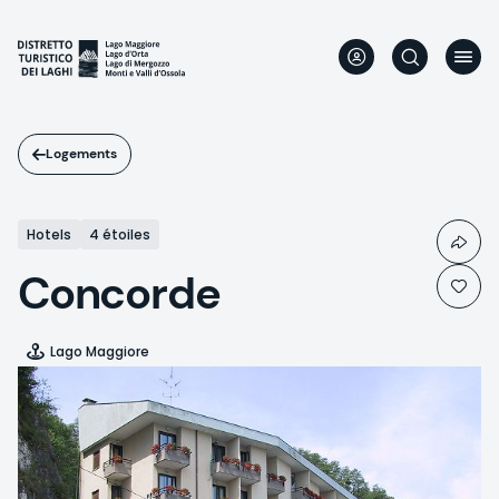
Aller
au
contenu
principal
Logements
Hotels
4 étoiles
Concorde
Lago Maggiore