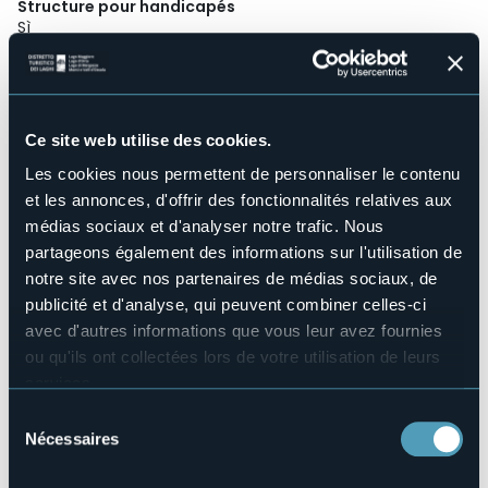
Structure pour handicapés
Sì
Wellness
No
Salles de conférences
Sì
Ce site web utilise des cookies.
Piscine
Les cookies nous permettent de personnaliser le contenu
No
et les annonces, d'offrir des fonctionnalités relatives aux
Animaux acceptés
médias sociaux et d'analyser notre trafic. Nous
Sì
partageons également des informations sur l'utilisation de
Nombres de chambres
notre site avec nos partenaires de médias sociaux, de
82
publicité et d'analyse, qui peuvent combiner celles-ci
Nombres de lits
avec d'autres informations que vous leur avez fournies
156
ou qu'ils ont collectées lors de votre utilisation de leurs
E-mail
services.
hotel@concordearona.com
Pour plus d'informations sur les cookies, y compris sur la
Site Internet
Sélection
http://www.concordearona.com
manière de les gérer et de les supprimer,
cliquez ici
.
Nécessaires
du
Vous pouvez trouver la politique de confidentialité
Téléphone
consentement
complète
ici
.