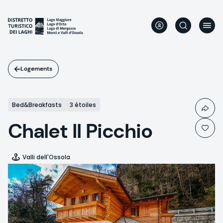
Aller
au
contenu
principal
Logements
Bed&Breakfasts
3 étoiles
Chalet Il Picchio
Valli dell'Ossola