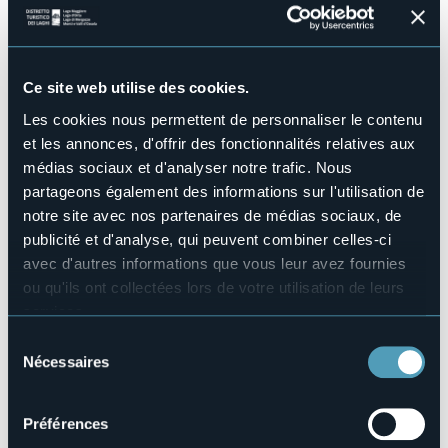
Structure pour handicapés
No
Wellness
No
Ce site web utilise des cookies.
Salles de conférences
Les cookies nous permettent de personnaliser le contenu
No
et les annonces, d'offrir des fonctionnalités relatives aux
Piscine
médias sociaux et d'analyser notre trafic. Nous
No
partageons également des informations sur l'utilisation de
Animaux acceptés
notre site avec nos partenaires de médias sociaux, de
No
publicité et d'analyse, qui peuvent combiner celles-ci
Nombres de chambres
avec d'autres informations que vous leur avez fournies
3
ou qu'ils ont collectées lors de votre utilisation de leurs
Nombres de lits
services.
6
Pour plus d'informations sur les cookies, y compris sur la
Sélection
E-mail
manière de les gérer et de les supprimer,
cliquez ici
.
Nécessaires
info@bbchaletilpicchio.it
du
Vous pouvez trouver la politique de confidentialité
consentement
Téléphone
complète
ici
.
+39 349 4965163 / +39 347 4557856
Préférences
Codice CIR