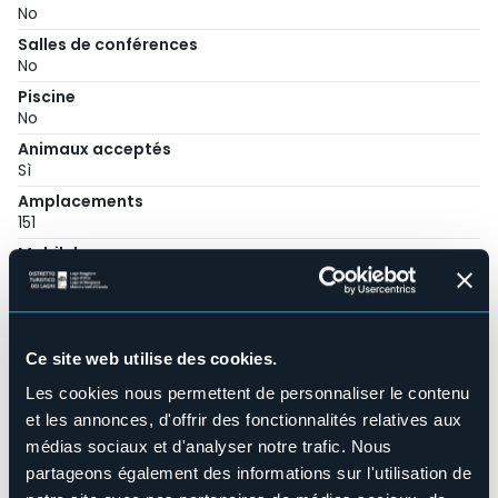
No
Salles de conférences
No
Piscine
No
Animaux acceptés
Sì
Amplacements
151
Mobilehome
17
E-mail
info@campingorta.it
Site Internet
Ce site web utilise des cookies.
http://www.campingorta.it
Les cookies nous permettent de personnaliser le contenu
Téléphone
et les annonces, d'offrir des fonctionnalités relatives aux
+39 0322 90267
médias sociaux et d'analyser notre trafic. Nous
Codice CIR
partageons également des informations sur l'utilisation de
003112-CAM-00002