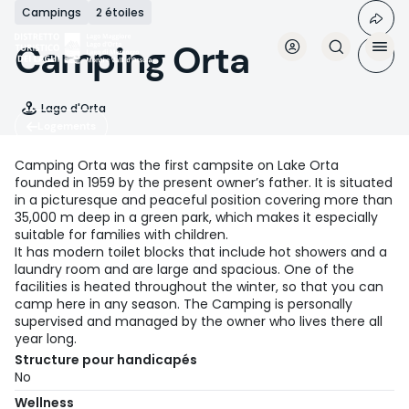
Aller
Campings
2 étoiles
au
contenu
Camping Orta
principal
Lago d'Orta
Logements
Camping Orta was the first campsite on Lake Orta
founded in 1959 by the present owner’s father. It is situated
in a picturesque and peaceful position covering more than
35,000 m deep in a green park, which makes it especially
suitable for families with children.
It has modern toilet blocks that include hot showers and a
laundry room and are large and spacious. One of the
facilities is heated throughout the winter, so that you can
camp here in any season. The Camping is personally
supervised and managed by the owner who lives there all
year long.
Structure pour handicapés
No
Wellness