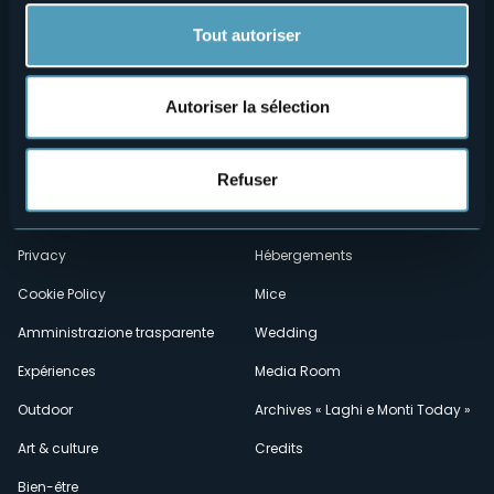
Tout autoriser
Autoriser la sélection
Menù
Qui sommes-nous?
Vins & gastronomie
Où sommes-nous?
Webcams
Refuser
secondario
Contacts
Événements
Privacy
Hébergements
Cookie Policy
Mice
Amministrazione trasparente
Wedding
Expériences
Media Room
Outdoor
Archives « Laghi e Monti Today »
Art & culture
Credits
Bien-être