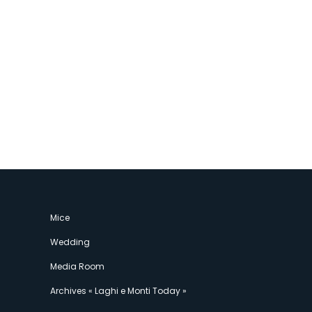
Mice
Wedding
Media Room
Archives « Laghi e Monti Today »