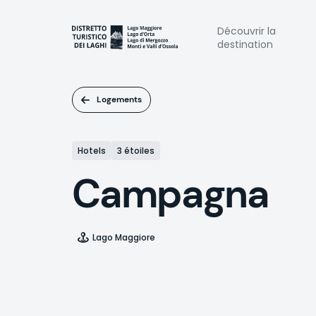
Aller
au
Naviga
Découvrir la
contenu
destination
principal
princi
Logements
Hotels
3 étoiles
Campagna
Lago Maggiore