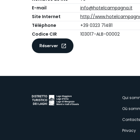
E-mail
info@hotelcampagna.it
Site Internet
http://www.hotelcampagna
Téléphone
+39 0323 71481
Codice CIR
103017-ALB-00002
Réserver
M
Qui som
Où somm
s
Contact
Privacy