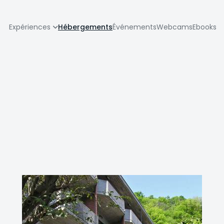
zione
Expériences
Hébergements
Événements
Webcams
Ebooks
pale