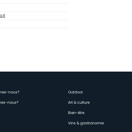
.it
enù
mes-nous?
Outdoor
es-nous?
Art & culture
econdario
s
Bien-être
Vins & gastronomie