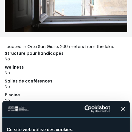
Located in Orta San Giulio, 200 meters from the lake.
Structure pour handicapés
No
Wellness
No
Salles de conférences
No
Piscine
No
Animaux acceptés
Sì
Nombre d'appartements
3
Ce site web utilise des cookies.