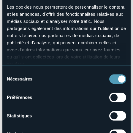
Nombres de lits
Les cookies nous permettent de personnaliser le contenu
11
et les annonces, d'offrir des fonctionnalités relatives aux
E-mail
médias sociaux et d'analyser notre trafic. Nous
cabianchi@lagodorta.it
partageons également des informations sur l'utilisation de
Site Internet
notre site avec nos partenaires de médias sociaux, de
http://www.lagodorta.it
publicité et d'analyse, qui peuvent combiner celles-ci
Téléphone
avec d'autres informations que vous leur avez fournies
+39 328 9849133
ou qu'ils ont collectées lors de votre utilisation de leurs
Codice CIR
services.
003112-APA-00001
Pour plus d'informations sur les cookies, y compris sur la
Sélection
Réserver
manière de les gérer et de les supprimer,
cliquez ici
.
Nécessaires
du
Vous pouvez trouver la politique de confidentialité
consentement
complète
ici
.
Préférences
Via Olina, 15
28016 - ORTA SAN GIULIO (NO)
Statistiques