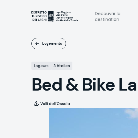
Aller
au
Naviga
Découvrir la
contenu
destination
principal
princi
Logements
Logeurs
3 étoiles
Bed & Bike La 
Valli dell'Ossola