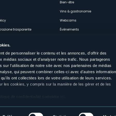
econdario
s
Bien-être
Vins & gastronomie
licy
Webcams
razione trasparente
Événements
ces
Hébergements
okies.
t de personnaliser le contenu et les annonces, d'offrir des
aux médias sociaux et d'analyser notre trafic. Nous partageons
 sur l'utilisation de notre site avec nos partenaires de médias
'analyse, qui peuvent combiner celles-ci avec d'autres informatio
Suivez-nous sur nos réseaux sociau
qu'ils ont collectées lors de votre utilisation de leurs services.
aly
ur les cookies, y compris sur la manière de les gérer et de les
itique de confidentialité complète
ici
.