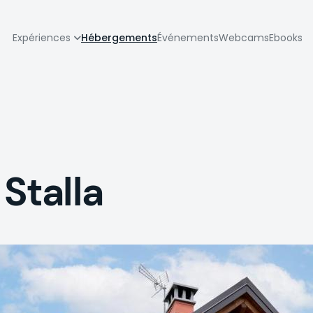
zione
Expériences
Hébergements
Événements
Webcams
Ebooks
pale
Stalla