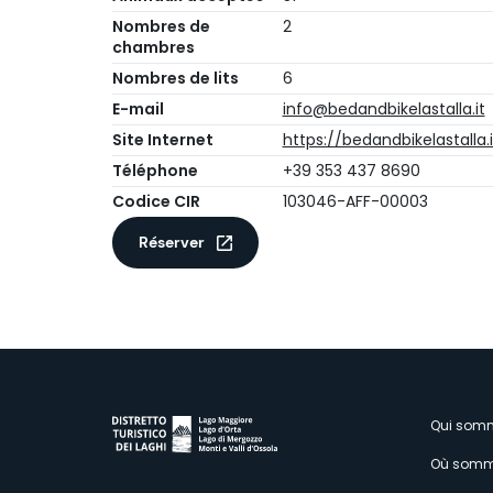
Nombres de
2
chambres
Nombres de lits
6
E-mail
info@bedandbikelastalla.it
Site Internet
https://bedandbikelastalla.i
Téléphone
+39 353 437 8690
Codice CIR
103046-AFF-00003
Réserver
M
Qui som
Où somm