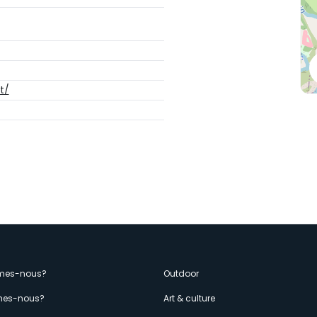
t/
enù
mes-nous?
Outdoor
es-nous?
Art & culture