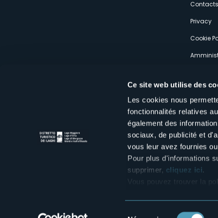
s
Contact
Privacy
Cookie Po
Amminist
Expérien
Ce site web utilise des co
Les cookies nous permetten
fonctionnalités relatives 
également des informations
sociaux, de publicité et d
Distretto Turistico dei Laghi Scrl
vous leur avez fournies ou 
Sede legale e operativa: Corso Italia 26 - 28838 Stresa VB - It
tel:
+39 0323 30416
Pour plus d'informations s
infoturismo@distrettolaghi.it
e
distrettolaghi@legalmail.it
supprimer,
cliquez ici
.
www.distrettolaghi.it
Vous pouvez trouver la pol
P.I. 01648650032
Sélection