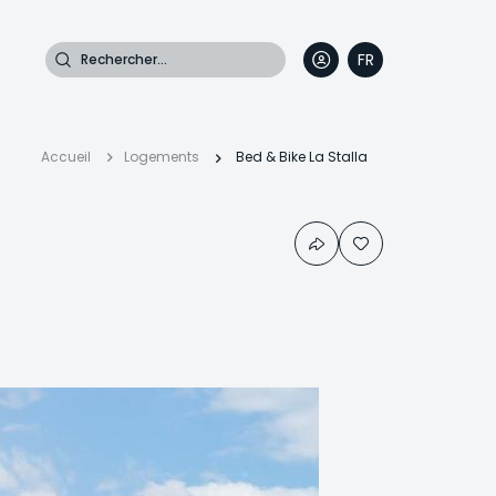
Rechercher
FR
DE
EN
IT
Fil
Accueil
Logements
Bed & Bike La Stalla
d'Ariane