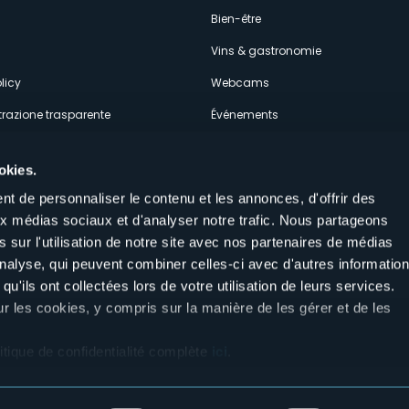
econdario
s
Bien-être
Vins & gastronomie
licy
Webcams
razione trasparente
Événements
ces
Hébergements
okies.
t de personnaliser le contenu et les annonces, d'offrir des
aux médias sociaux et d'analyser notre trafic. Nous partageons
 sur l'utilisation de notre site avec nos partenaires de médias
'analyse, qui peuvent combiner celles-ci avec d'autres informatio
Suivez-nous sur nos réseaux sociau
qu'ils ont collectées lors de votre utilisation de leurs services.
aly
ur les cookies, y compris sur la manière de les gérer et de les
itique de confidentialité complète
ici
.