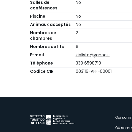
Salles de
No
conférences
Piscine
No
Animaux acceptés
No
Nombres de
2
chambres
Nombres de lits
6
E-mail
kialista@yahoo.it
Téléphone
339 6598710
Codice CIR
003116-AFF-00001
M
Qui som
Où somm