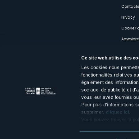
s
Contact
Privacy
Cookie Po
Amminist
Expérien
Ce site web utilise des co
Les cookies nous permetten
fonctionnalités relatives 
également des informations
sociaux, de publicité et d
Distretto Turistico dei Laghi Scrl
vous leur avez fournies ou 
Sede legale e operativa: Corso Italia 26 - 28838 Stresa VB - It
tel:
+39 0323 30416
Pour plus d'informations s
infoturismo@distrettolaghi.it
e
distrettolaghi@legalmail.it
supprimer,
cliquez ici
.
www.distrettolaghi.it
Vous pouvez trouver la pol
P.I. 01648650032