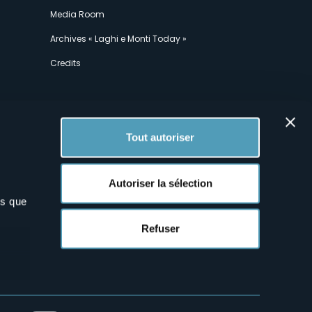
Media Room
Archives « Laghi e Monti Today »
Credits
Tout autoriser
Autoriser la sélection
ns que
x
Refuser