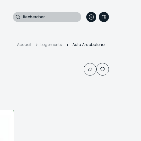
Rechercher
FR
DE
EN
IT
Fil
Accueil
Logements
Aula Arcobaleno
d'Ariane