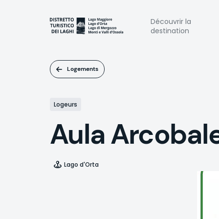
Aller
au
Naviga
Découvrir la
contenu
destination
principal
princi
Logements
Logeurs
Aula Arcobal
Lago d'Orta