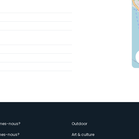
enù
mes-nous?
Outdoor
es-nous?
Art & culture