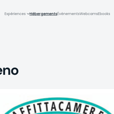
zione
Expériences
Hébergements
Événements
Webcams
Ebooks
pale
eno