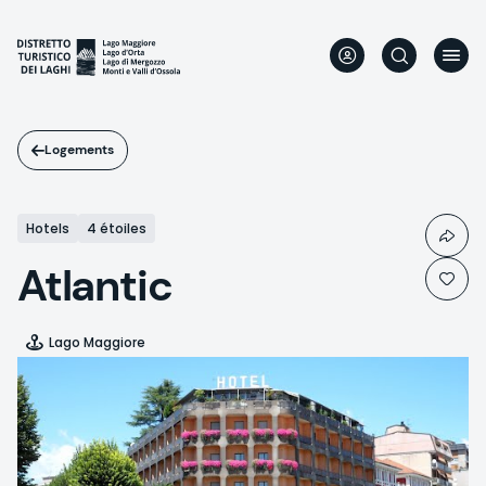
Aller
au
contenu
principal
Logements
Hotels
4 étoiles
Atlantic
Lago Maggiore