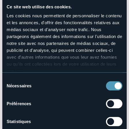
Sì
Ce site web utilise des cookies.
Nombres de chambres
79
Les cookies nous permettent de personnaliser le contenu
Nombres de lits
et les annonces, d'offrir des fonctionnalités relatives aux
143
médias sociaux et d'analyser notre trafic. Nous
E-mail
partageons également des informations sur l'utilisation de
hotel@atlanticarona.com
notre site avec nos partenaires de médias sociaux, de
Site Internet
publicité et d'analyse, qui peuvent combiner celles-ci
http://www.atlanticarona.com
avec d'autres informations que vous leur avez fournies
Téléphone
ou qu'ils ont collectées lors de votre utilisation de leurs
+39 0322 46521
services.
Codice CIR
Pour plus d'informations sur les cookies, y compris sur la
Sélection
003008-ALB-00003
manière de les gérer et de les supprimer,
cliquez ici
.
Nécessaires
du
Vous pouvez trouver la politique de confidentialité
Réserver
consentement
complète
ici
.
Préférences
C.so Repubblica, 124
Statistiques
28041 - ARONA (NO)