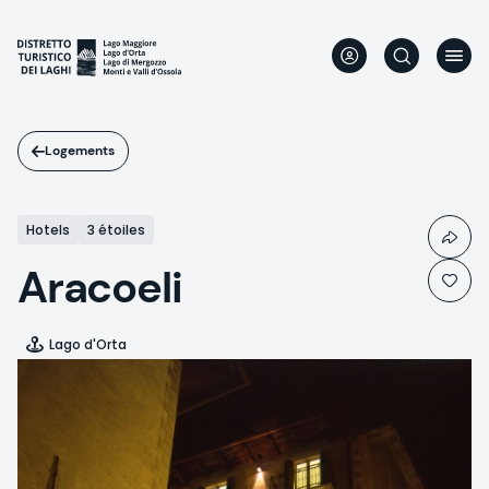
Aller
au
contenu
principal
Logements
Hotels
3 étoiles
Aracoeli
Lago d'Orta