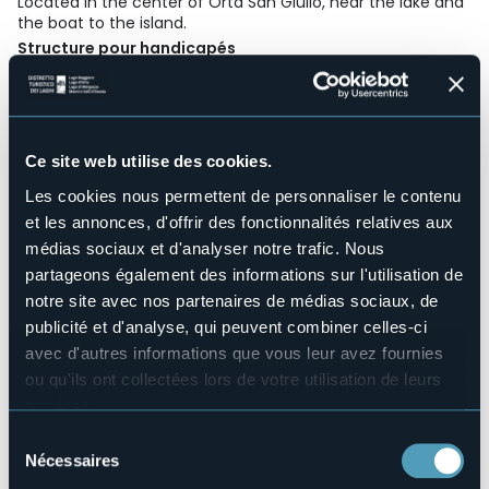
Located in the center of Orta San Giulio, near the lake and
the boat to the island.
Structure pour handicapés
Sì
Wellness
No
Salles de conférences
Ce site web utilise des cookies.
No
Les cookies nous permettent de personnaliser le contenu
Piscine
No
et les annonces, d'offrir des fonctionnalités relatives aux
médias sociaux et d'analyser notre trafic. Nous
Animaux acceptés
Sì
partageons également des informations sur l'utilisation de
notre site avec nos partenaires de médias sociaux, de
Nombres de chambres
7
publicité et d'analyse, qui peuvent combiner celles-ci
avec d'autres informations que vous leur avez fournies
Nombres de lits
16
ou qu'ils ont collectées lors de votre utilisation de leurs
services.
E-mail
orta@ortainfo.com
Pour plus d'informations sur les cookies, y compris sur la
Sélection
Site Internet
manière de les gérer et de les supprimer,
cliquez ici
.
Nécessaires
du
http://www.ortainfo.com/aracoeli.html
Vous pouvez trouver la politique de confidentialité