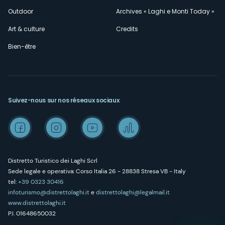
Outdoor
Archives « Laghi e Monti Today »
Art & culture
Credits
Bien-être
Suivez-nous sur nos réseaux sociaux
Distretto Turistico dei Laghi Scrl
Sede legale e operativa: Corso Italia 26 - 28838 Stresa VB - Italy
tel:
+39 0323 30416
infoturismo@distrettolaghi.it
e
distrettolaghi@legalmail.it
www.distrettolaghi.it
P.I. 01648650032