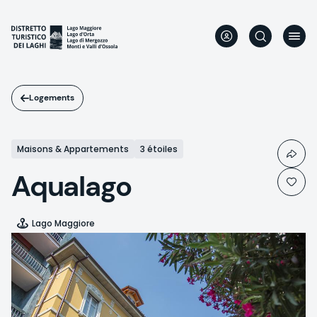
Aller
au
contenu
principal
Logements
Maisons & Appartements
3 étoiles
Aqualago
Lago Maggiore