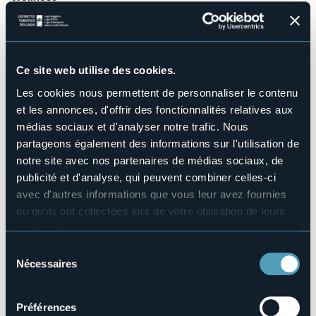
No
Salles de conférences
No
Piscine
Ce site web utilise des cookies.
No
Les cookies nous permettent de personnaliser le contenu
Animaux acceptés
Sì
et les annonces, d'offrir des fonctionnalités relatives aux
médias sociaux et d'analyser notre trafic. Nous
Nombre d'appartements
6
partageons également des informations sur l'utilisation de
notre site avec nos partenaires de médias sociaux, de
Nombres de lits
18
publicité et d'analyse, qui peuvent combiner celles-ci
avec d'autres informations que vous leur avez fournies
E-mail
info@aqualago.it
ou qu'ils ont collectées lors de votre utilisation de leurs
services.
Site Internet
http://aqualago.it/
Pour plus d'informations sur les cookies, y compris sur la
Sélection
Téléphone
manière de les gérer et de les supprimer,
cliquez ici
.
Nécessaires
du
+39 345 2994495
Vous pouvez trouver la politique de confidentialité
consentement
Codice CIR
complète
ici
.
Préférences
103072-CIM-00008