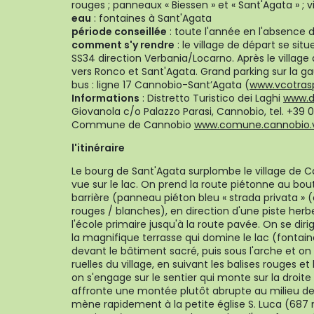
rouges ; panneaux « Biessen » et « Sant'Agata » ;
eau
: fontaines à Sant'Agata
période conseillée
: toute l'année en l'absence 
comment s'y rendre
: le village de départ se si
SS34 direction Verbania/Locarno. Après le villag
vers Ronco et Sant'Agata. Grand parking sur la gau
bus : ligne 17 Cannobio-Sant’Agata (
www.vcotraspo
Informations
: Distretto Turistico dei Laghi
www.di
Giovanola c/o Palazzo Parasi, Cannobio, tel. +39 
Commune de Cannobio
www.comune.cannobio.v
l'itinéraire
Le bourg de Sant'Agata surplombe le village de C
vue sur le lac. On prend la route piétonne au bo
barrière (panneau piéton bleu « strada privata » 
rouges / blanches), en direction d'une piste herbe
l'école primaire jusqu'à la route pavée. On se dirige
la magnifique terrasse qui domine le lac (fontaine
devant le bâtiment sacré, puis sous l'arche et on
ruelles du village, en suivant les balises rouges e
on s'engage sur le sentier qui monte sur la droit
affronte une montée plutôt abrupte au milieu de
mène rapidement à la petite église S. Luca (687