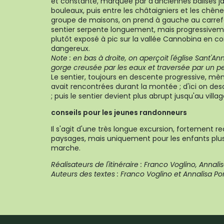
et constante, marquée par d'anciennes balises ja
bouleaux, puis entre les châtaigniers et les chênes
groupe de maisons, on prend à gauche au carrefo
sentier serpente longuement, mais progressivement
plutôt exposé à pic sur la vallée Cannobina en con
dangereux.
Note : en bas à droite, on aperçoit l'église Sant'An
gorge creusée par les eaux et traversée par un pe
Le sentier, toujours en descente progressive, mèn
avait rencontrées durant la montée ; d'ici on des
; puis le sentier devient plus abrupt jusqu'au vill
conseils pour les jeunes randonneurs
Il s'agit d'une très longue excursion, fortemen
paysages, mais uniquement pour les enfants plus
marche.
Réalisateurs de l'itinéraire : Franco Voglino, Annal
Auteurs des textes : Franco Voglino et Annalisa Po