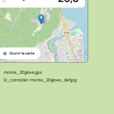
Ouvrir la carte
monte_20giove.gpx
12_cannobio-monte_20giove_def.jpg