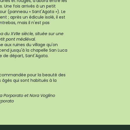
unes et rouges, d'abord entre les
. Une fois arrivés à un petit
ur (panneau « Sant'Agata »). Le
 ; après un édicule isolé, il est
trebas, mais il n'est pas
na du XVIIe siècle, située sur une
tit pont médiéval.
e aux ruines du village qu'on
cend jusqu'à la chapelle San Luca
age de départ, Sant'Agata.
t recommandée pour la beauté des
 âgés qui sont habitués à la
isa Porporato et Nora Voglino
rporato