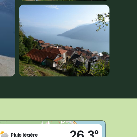
Live
26,3°
Cannobio (VB)
Pluie légère