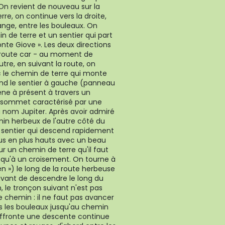
On revient de nouveau sur la
re, on continue vers la droite,
nge, entre les bouleaux. On
 de terre et un sentier qui part
onte Giove ». Les deux directions
a route car - au moment de
outre, en suivant la route, on
nc le chemin de terre qui monte
end le sentier à gauche (panneau
ne à présent à travers un
 sommet caractérisé par une
u nom Jupiter. Après avoir admiré
min herbeux de l'autre côté du
un sentier qui descend rapidement
lus en plus hauts avec un beau
 un chemin de terre qu'il faut
qu'à un croisement. On tourne à
n ») le long de la route herbeuse
 avant de descendre le long du
, le tronçon suivant n'est pas
e chemin : il ne faut pas avancer
s les bouleaux jusqu'au chemin
affronte une descente continue