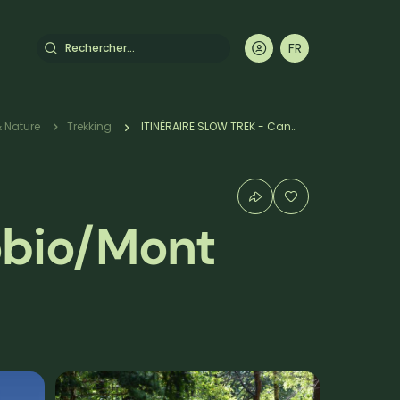
Rechercher
FR
DE
EN
IT
 Nature
Trekking
ITINÉRAIRE SLOW TREK - Cannobio/Mont Giove
obio/Mont