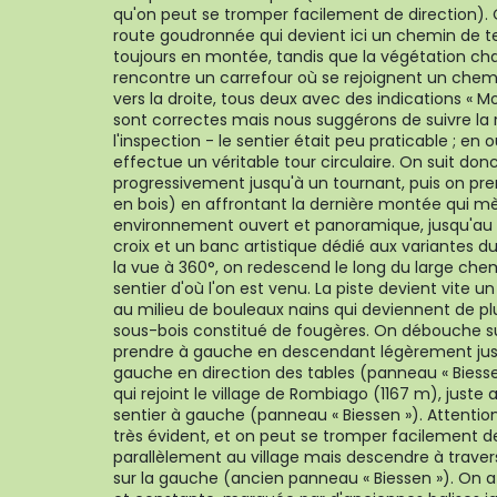
qu'on peut se tromper facilement de direction). 
route goudronnée qui devient ici un chemin de ter
toujours en montée, tandis que la végétation cha
rencontre un carrefour où se rejoignent un chemin
vers la droite, tous deux avec des indications « M
sont correctes mais nous suggérons de suivre l
l'inspection - le sentier était peu praticable ; en 
effectue un véritable tour circulaire. On suit do
progressivement jusqu'à un tournant, puis on pr
en bois) en affrontant la dernière montée qui mè
environnement ouvert et panoramique, jusqu'au
croix et un banc artistique dédié aux variantes d
la vue à 360°, on redescend le long du large che
sentier d'où l'on est venu. La piste devient vite 
au milieu de bouleaux nains qui deviennent de p
sous-bois constitué de fougères. On débouche sur
prendre à gauche en descendant légèrement jus
gauche en direction des tables (panneau « Biesse
qui rejoint le village de Rombiago (1167 m), juste
sentier à gauche (panneau « Biessen »). Attention
très évident, et on peut se tromper facilement d
parallèlement au village mais descendre à traver
sur la gauche (ancien panneau « Biessen »). On 