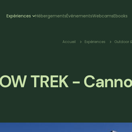
zione
Expériences
Hébergements
Événements
Webcams
Ebooks
pale
Fil
Accueil
Expériences
Outdoor &
d'Ariane
LOW TREK - Cann