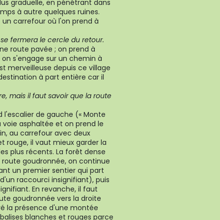
lus graduelle, en pénétrant dans
emps à autre quelques ruines.
e un carrefour où l'on prend à
e se fermera le cercle du retour.
une route pavée ; on prend à
 on s'engage sur un chemin à
 merveilleuse depuis ce village
tination à part entière car il
e, mais il faut savoir que la route
d l'escalier de gauche (« Monte
la voie asphaltée et on prend le
oin, au carrefour avec deux
 rouge, il vaut mieux garder la
 les plus récents. La forêt dense
la route goudronnée, on continue
ant un premier sentier qui part
d'un raccourci insignifiant), puis
gnifiant. En revanche, il faut
oute goudronnée vers la droite
ré la présence d'une montée
x balises blanches et rouges parce