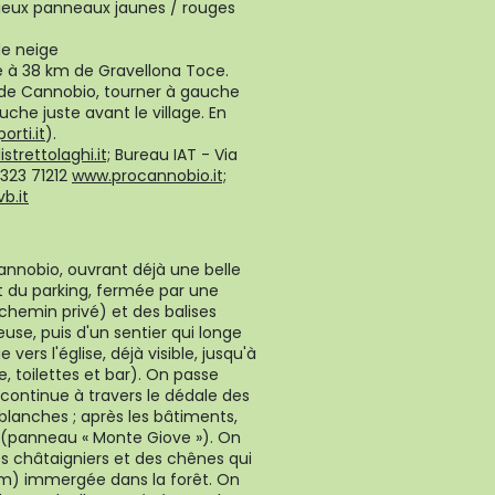
 vieux panneaux jaunes / rouges
de neige
tue à 38 km de Gravellona Toce.
e de Cannobio, tourner à gauche
che juste avant le village. En
rti.it
).
strettolaghi.it;
Bureau IAT - Via
0323 71212
www.procannobio.it;
b.it
annobio, ouvrant déjà une belle
ut du parking, fermée par une
(chemin privé) et des balises
use, puis d'un sentier qui longe
 vers l'église, déjà visible, jusqu'à
, toilettes et bar). On passe
 continue à travers le dédale des
t blanches ; après les bâtiments,
e (panneau « Monte Giove »). On
s châtaigniers et des chênes qui
 m) immergée dans la forêt. On