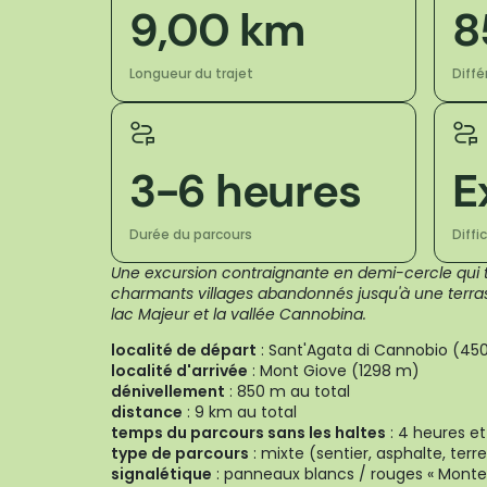
9,00 km
8
Longueur du trajet
Diff
3-6 heures
E
Durée du parcours
Diffi
Une excursion contraignante en demi-cercle qui t
charmants villages abandonnés jusqu'à une terra
lac Majeur et la vallée Cannobina.
localité de départ
: Sant'Agata di Cannobio (45
localité d'arrivée
: Mont Giove (1298 m)
dénivellement
: 850 m au total
distance
: 9 km au total
temps du parcours sans les haltes
: 4 heures et
type de parcours
: mixte (sentier, asphalte, terr
signalétique
: panneaux blancs / rouges « Monte