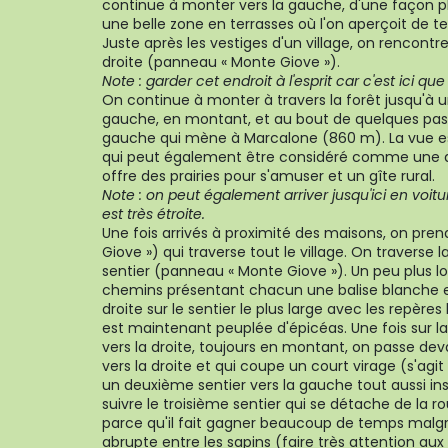
continue à monter vers la gauche, d'une façon p
une belle zone en terrasses où l'on aperçoit de t
Juste après les vestiges d'un village, on rencontr
droite (panneau « Monte Giove »).
Note : garder cet endroit à l'esprit car c'est ici qu
On continue à monter à travers la forêt jusqu'à 
gauche, en montant, et au bout de quelques pas
gauche qui mène à Marcalone (860 m). La vue est
qui peut également être considéré comme une des
offre des prairies pour s'amuser et un gîte rural.
Note : on peut également arriver jusqu'ici en voitur
est très étroite.
Une fois arrivés à proximité des maisons, on pren
Giove ») qui traverse tout le village. On traverse 
sentier (panneau « Monte Giove »). Un peu plus l
chemins présentant chacun une balise blanche et
droite sur le sentier le plus large avec les repères
est maintenant peuplée d'épicéas. Une fois sur 
vers la droite, toujours en montant, on passe dev
vers la droite et qui coupe un court virage (s'agit 
un deuxième sentier vers la gauche tout aussi insi
suivre le troisième sentier qui se détache de la r
parce qu'il fait gagner beaucoup de temps malg
abrupte entre les sapins (faire très attention au