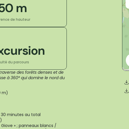
50 m
érence de hauteur
xcursion
culté du parcours
raverse des forêts denses et de
sse à 360° qui domine le nord du
0 m)
 30 minutes au total
e)
 Giove » ; panneaux blancs /