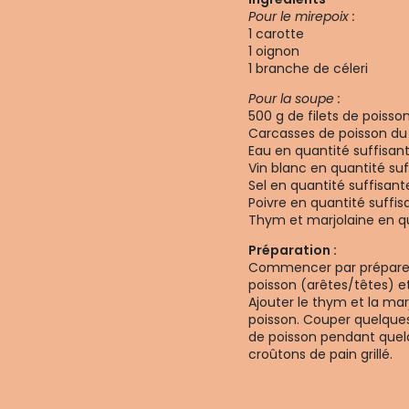
Pour le mirepoix :
1 carotte
1 oignon
1 branche de céleri
Pour la soupe :
500 g de filets de poisso
Carcasses de poisson du
Eau en quantité suffisan
Vin blanc en quantité suf
Sel en quantité suffisant
Poivre en quantité suffis
Thym et marjolaine en qu
Préparation :
Commencer par préparer u
poisson (arêtes/têtes) et 
Ajouter le thym et la marj
poisson. Couper quelques f
de poisson pendant quelq
croûtons de pain grillé.