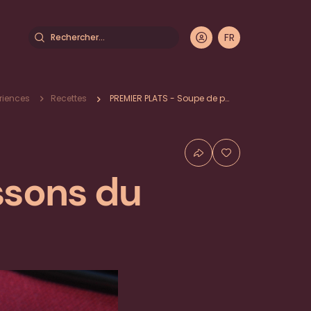
Rechercher
FR
DE
EN
IT
riences
Recettes
PREMIER PLATS - Soupe de poissons du lac
iane
ssons du