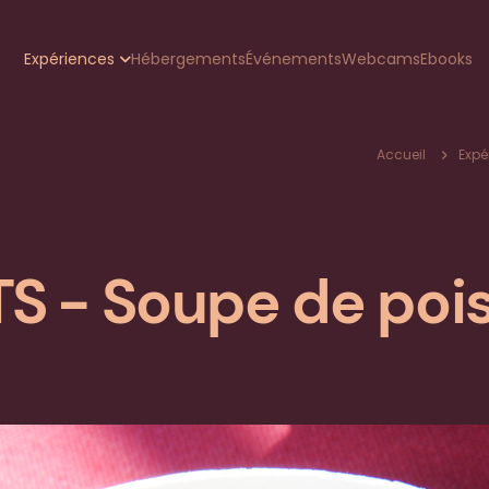
zione
Expériences
Hébergements
Événements
Webcams
Ebooks
pale
Fil
Accueil
Expé
d'Ar
S - Soupe de poi