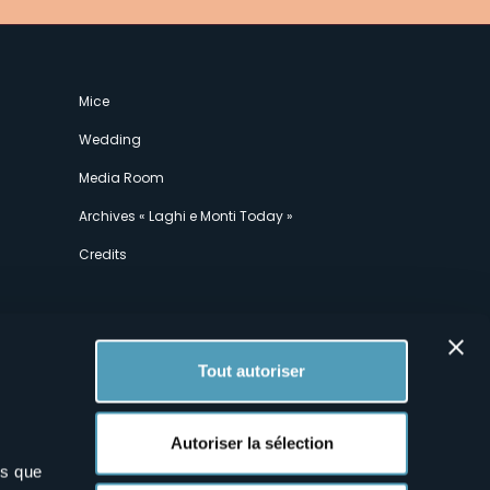
Mice
Wedding
Media Room
Archives « Laghi e Monti Today »
Credits
Tout autoriser
Autoriser la sélection
ns que
x