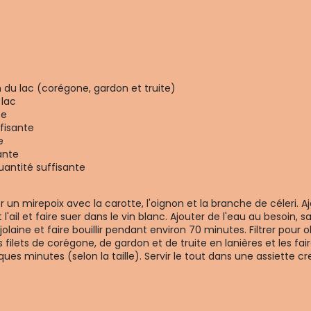
n du lac (corégone, gardon et truite)
 lac
te
fisante
e
ante
antité suffisante
n mirepoix avec la carotte, l'oignon et la branche de céleri. Aj
l'ail et faire suer dans le vin blanc. Ajouter de l'eau au besoin, sa
olaine et faire bouillir pendant environ 70 minutes. Filtrer pour o
ilets de corégone, de gardon et de truite en lanières et les faire
ues minutes (selon la taille). Servir le tout dans une assiett