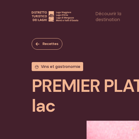
Aller
au
Naviga
Découvrir la
contenu
destination
principal
princi
Recettes
Vins et gastronomie
PREMIER PLAT
lac