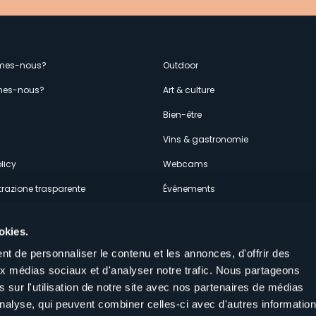
enù
mes-nous?
Outdoor
es-nous?
Art & culture
econdario
s
Bien-être
Vins & gastronomie
licy
Webcams
razione trasparente
Événements
ces
Hébergements
okies.
t de personnaliser le contenu et les annonces, d'offrir des
aux médias sociaux et d'analyser notre trafic. Nous partageons
 sur l'utilisation de notre site avec nos partenaires de médias
'analyse, qui peuvent combiner celles-ci avec d'autres informatio
Suivez-nous sur nos réseaux sociau