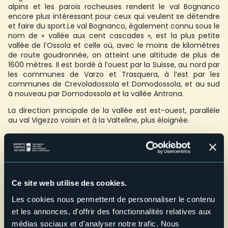
alpins et les parois rocheuses rendent le val Bognanco
encore plus intéressant pour ceux qui veulent se détendre
et faire du sport.Le val Bognanco, également connu sous le
nom de « vallée aux cent cascades », est la plus petite
vallée de l’Ossola et celle où, avec le moins de kilomètres
de route goudronnée, on atteint une altitude de plus de
1600 mètres. Il est bordé à l’ouest par la Suisse, au nord par
les communes de Varzo et Trasquera, à l’est par les
communes de Crevoladossola et Domodossola, et au sud
à nouveau par Domodossola et la vallée Antrona.
La direction principale de la vallée est est-ouest, parallèle
au val Vigezzo voisin et à la Valteline, plus éloignée.
D’une superficie d’environ 58 km2, il est riche en terres en
terrasses et en pâturages de haute altitude, à tel point que
pendant des siècles, il n’a vécu confortablement que
grâce à l’agriculture et au pastoralisme, alors
qu’aujourd’hui le val Bognanco vit principalement du
Ce site web utilise des cookies.
tourisme. L’ensemble de la vallée compte une vingtaine de
hameaux, certains ayant fait l’objet de travaux de
Les cookies nous permettent de personnaliser le contenu
rénovation très intéressants du point de vue architectural.
et les annonces, d'offrir des fonctionnalités relatives aux
Le val Bognanco est devenu célèbre dans le monde entier
médias sociaux et d'analyser notre trafic. Nous