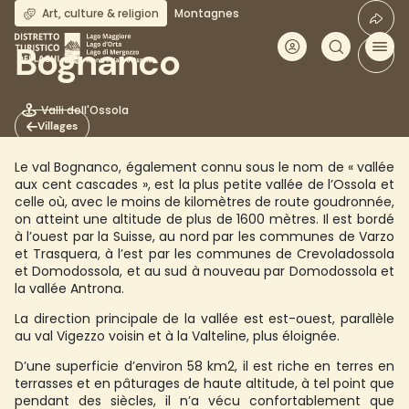
Aller
Art, culture & religion
Montagnes
au
contenu
Bognanco
principal
Valli dell'Ossola
Villages
Le val Bognanco, également connu sous le nom de « vallée
aux cent cascades », est la plus petite vallée de l’Ossola et
celle où, avec le moins de kilomètres de route goudronnée,
on atteint une altitude de plus de 1600 mètres. Il est bordé
à l’ouest par la Suisse, au nord par les communes de Varzo
et Trasquera, à l’est par les communes de Crevoladossola
et Domodossola, et au sud à nouveau par Domodossola et
la vallée Antrona.
La direction principale de la vallée est est-ouest, parallèle
au val Vigezzo voisin et à la Valteline, plus éloignée.
D’une superficie d’environ 58 km2, il est riche en terres en
terrasses et en pâturages de haute altitude, à tel point que
pendant des siècles, il n’a vécu confortablement que