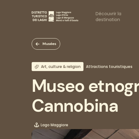
Aller
au
Naviga
Découvrir la
contenu
destination
principal
princi
Musées
Art, culture & religion
Attractions touristiques
Museo etnogra
Cannobina
Lago Maggiore