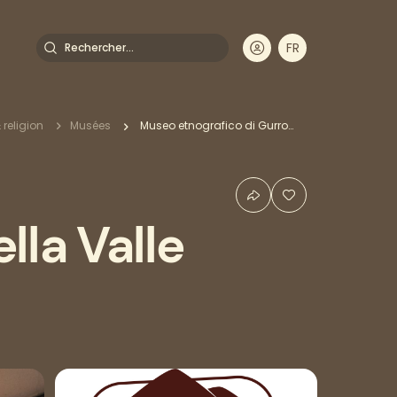
Rechercher
FR
DE
EN
IT
& religion
Musées
Museo etnografico di Gurro e della Valle Cannobina
lla Valle