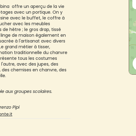
obina offre un aperçu de la vie
s étages avec un portique. On y
ine avec le buffet, le coffre à
coucher avec les meubles
de hêtre ; le gros drap, tissé
le linge de maison également en
sacrée à l'artisanat avec divers
 Le grand métier à tisser,
mation traditionnelle du chanvre
e présente tous les costumes
à l'autre, avec des jupes, des
es, des chemises en chanvre, des
le.
e aux groupes scolaires.
renzo Pipi
nte.it