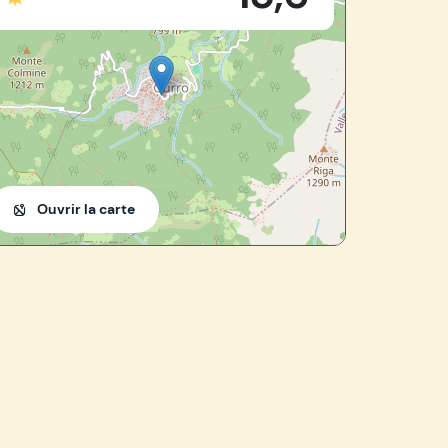
28825 - Gurro (VB)
Ouvrir la carte