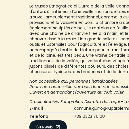
Le Museo Etnografico di Gurro e della Valle Cann
d'antan, à l’intérieur d’une vieille maison de troi
trouve l'ameublement traditionnel, comme la cuis
provisions et la vaisselle en bois, la chambre à 
également sculptés en bois, le matelas en feuilles 
avec une chaîne de chanvre filée à la main, et 
chanvre tissé à la main. Une grande salle est con
outils et ustensiles pour l'agriculture et l'élevage.
accompagné d'outils de filature pour la transfor
et de la laine, est très beau. Une vitrine central
traditionnels de la vallée, qui varient d'un village 
jupons plissés de différentes couleurs, des châl
chaussures typiques, des broderies et de la dentel
Non accessible aux personnes handicapées.
Route non accessible aux bus, donc non accessibl
Ouvert en demandant l'ouverture au club voisin.
Credit: Archivio Fotografico Distretto dei Laghi - Lo
E-mail
comune.gurro@ruparpiemo
Telefono
+39 0323 76100
Site web