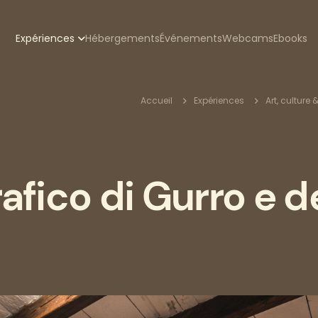
zione
Expériences
Hébergements
Événements
Webcams
Ebooks
pale
Fil
Accueil
Expériences
Art, culture 
d'Ariane
fico di Gurro e de