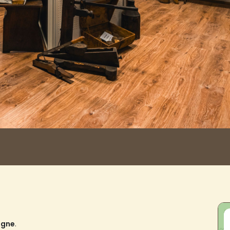
agne
.