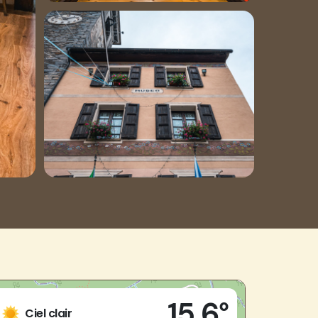
Live
15,6°
Piazza della Chiesa
Ciel clair