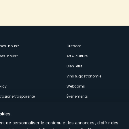
enù
mes-nous?
Outdoor
es-nous?
Art & culture
econdario
s
Bien-être
Vins & gastronomie
licy
Webcams
razione trasparente
Événements
ces
Hébergements
okies.
t de personnaliser le contenu et les annonces, d'offrir des