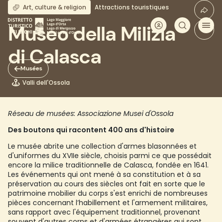
Aller
Art, culture & religion
Attractions touristiques
au
contenu
Museo della Milizia
principal
di Calasca
Musées
Valli dell'Ossola
Réseau de musées: Associazione Musei d'Ossola
Des boutons qui racontent 400 ans d'histoire
Le musée abrite une collection d'armes blasonnées et
d'uniformes du XVIIe siècle, choisis parmi ce que possédait
encore la milice traditionnelle de Calasca, fondée en 1641.
Les événements qui ont mené à sa constitution et à sa
préservation au cours des siècles ont fait en sorte que le
patrimoine mobilier du corps s'est enrichi de nombreuses
pièces concernant l’habillement et l'armement militaires,
sans rapport avec l'équipement traditionnel, provenant
souvent d'autres corps et d'armées étrangères qui sont