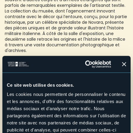
parfois de remarquables exemplaires de l'artisanat textile.
La collection du musée, dont l'agencement innovant
contraste avec le décor qui l’entoure, conçu, pour la partie
historique, par un célèbre spécialiste de Novara, présente
des pièces uniques et de grande valeur illustrant l'histoire
militaire italienne. À côté de la salle d'exposition, une
deuxième salle retrace les origines et l'histoire de la milice
à travers une vaste documentation photographique et
d'archives.
Accessibilité: oui, le musée est situé au rez-de-chaussée
Ecoles : en contactant l'organisation, sur réservation
uniquement
Credit: Archivio Fotografico Distretto dei Laghi - Lorenzo Pipi
Ce site web utilise des cookies.
E-mail
info@miliziatradizionalecalasca.it
Les cookies nous permettent de personnaliser le contenu
et les annonces, d'offrir des fonctionnalités relatives aux
Telefono
+39 349 7526139
médias sociaux et d'analyser notre trafic. Nous
partageons également des informations sur l'utilisation de
Site web
notre site avec nos partenaires de médias sociaux, de
Live
publicité et d'analyse, qui peuvent combiner celles-ci