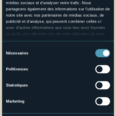
Lorenzo Pipi
médias sociaux et d'analyser notre trafic. Nous
E-mail
partageons également des informations sur l'utilisation de
archiviocalderara@gmail.com
notre site avec nos partenaires de médias sociaux, de
Telefono
publicité et d'analyse, qui peuvent combiner celles-ci
+39 02 6555463
avec d'autres informations que vous leur avez fournies
ou qu'ils ont collectées lors de votre utilisation de leurs
Site web
services.
Live
Pour plus d'informations sur les cookies, y compris sur la
Sélection
manière de les gérer et de les supprimer,
cliquez ici
.
Nécessaires
du
29,1°
Via Bardelli 9
Vous pouvez trouver la politique de confidentialité
Ciel clair
consentement
28020 - Vacciago per Ameno (NO)
complète
ici
.
Préférences
Statistiques
Marketing