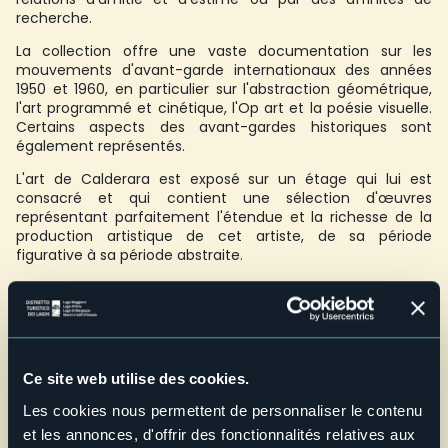
recherche.
La collection offre une vaste documentation sur les
mouvements d'avant-garde internationaux des années
1950 et 1960, en particulier sur l'abstraction géométrique,
l'art programmé et cinétique, l'Op art et la poésie visuelle.
Certains aspects des avant-gardes historiques sont
également représentés.
L'art de Calderara est exposé sur un étage qui lui est
consacré et qui contient une sélection d'œuvres
représentant parfaitement l'étendue et la richesse de la
production artistique de cet artiste, de sa période
figurative à sa période abstraite.
Ouverture de mai à octobre, selon le calendrier publié sur le
site internet.
Entrée gratuite sans réservation.
Pas accessibles aux personnes handicapées en raison de la
présence d'escaliers.
Ce site web utilise des cookies.
Oui il est possible d'accueillir jusqu'à 3 classes à la fois, en
décalant les entrées de quelques minutes.
Les cookies nous permettent de personnaliser le contenu
et les annonces, d'offrir des fonctionnalités relatives aux
Credit: Archivio Fotografico Distretto Turistico dei Laghi -