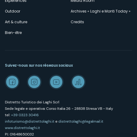
Expériences
Media Room
Outdoor
Archives « Laghi e Monti Today »
Art & culture
Credits
Bien-être
Suivez-nous sur nos réseaux sociaux
Distretto Turistico dei Laghi Scrl
Sede legale e operativa: Corso Italia 26 - 28838 Stresa VB - Italy
tel:
+39 0323 30416
infoturismo@distrettolaghi.it
e
distrettolaghi@legalmail.it
www.distrettolaghi.it
P.I. 01648650032