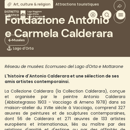
Aller
Art, culture & religion
Attractions touristiques
au
contenu
Fondazione Antonio
principal
e Carmela Calderara
Musées
Lago d'Orta
Réseau de musées: Ecomuseo del Lago d'Orta e Mottarone
L'histoire d'Antonio Calderara et une sélection de ses
amis artistes contemporainsi.
La Collezione Calderara (la Collection Calderara), conçue
et organisée par le peintre Antonio Calderara
(Abbiategrasso 1903 - Vacciago di Ameno 1978) dans sa
maison-atelier du XVIIe siècle à Vacciago, comprend 327
œuvres de peintures et de sculptures contemporaines,
dont 56 de Calderara et 271 œuvres de 133 artistes
européens et internationaux, liés au maître par des
relations d'amitié et d'estime ou par des affinités de