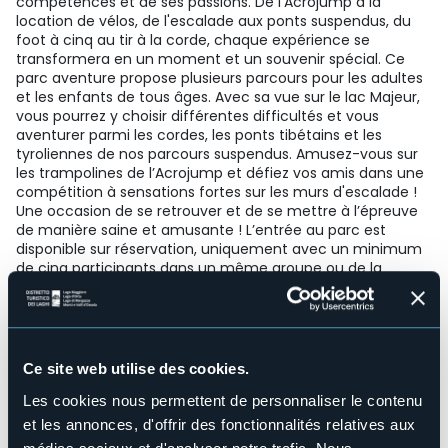
compétences et de ses passions. De l’Acrojump à la
location de vélos, de l'escalade aux ponts suspendus, du
foot à cinq au tir à la corde, chaque expérience se
transformera en un moment et un souvenir spécial. Ce
parc aventure propose plusieurs parcours pour les adultes
et les enfants de tous âges. Avec sa vue sur le lac Majeur,
vous pourrez y choisir différentes difficultés et vous
aventurer parmi les cordes, les ponts tibétains et les
tyroliennes de nos parcours suspendus. Amusez-vous sur
les trampolines de l’Acrojump et défiez vos amis dans une
compétition à sensations fortes sur les murs d'escalade !
Une occasion de se retrouver et de se mettre à l’épreuve
de manière saine et amusante ! L’entrée au parc est
disponible sur réservation, uniquement avec un minimum
de cinq participants dans un même groupe ou de la
somme de groupes différents. Chaque tour dure environ
2h30 et se compose de trois activités comprenant, dans
l'ordre, les parcours suspendus, le mur d’escalade et
l’Acrojump (trampolines avec harnais). Le parc permet
également de jouer au paintball, louer des vélos
Ce site web utilise des cookies.
électriques et des VTT, louer des terrains de foot à cinq et
de beach-volley, nager dans la piscine extérieure équipée
Les cookies nous permettent de personnaliser le contenu
de toboggans. Vous y trouverez aussi un bar et une
et les annonces, d'offrir des fonctionnalités relatives aux
fauconnerie.