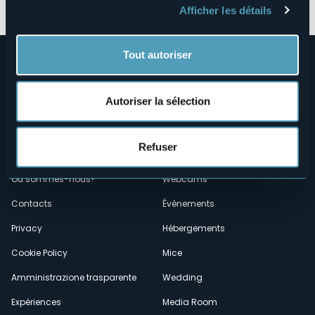
Afficher les détails
Tout autoriser
Autoriser la sélection
Refuser
Menù
Qui sommes-nous?
Vins & gastronomie
Où sommes-nous?
Webcams
secondario
Contacts
Événements
Privacy
Hébergements
Cookie Policy
Mice
Amministrazione trasparente
Wedding
Expériences
Media Room