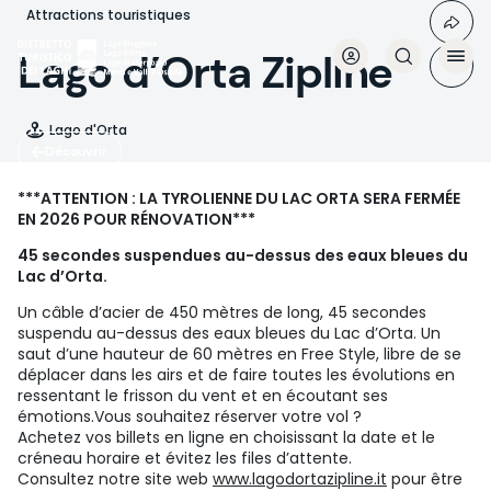
Aller
Attractions touristiques
au
contenu
Lago d’Orta Zipline
principal
Lago d'Orta
Découvrir
***ATTENTION : LA TYROLIENNE DU LAC ORTA SERA FERMÉE
EN 2026 POUR RÉNOVATION***
45 secondes suspendues au-dessus des eaux bleues du
Lac d’Orta.
Un câble d’acier de 450 mètres de long, 45 secondes
suspendu au-dessus des eaux bleues du Lac d’Orta. Un
saut d’une hauteur de 60 mètres en Free Style, libre de se
déplacer dans les airs et de faire toutes les évolutions en
ressentant le frisson du vent et en écoutant ses
émotions.Vous souhaitez réserver votre vol ?
Achetez vos billets en ligne en choisissant la date et le
créneau horaire et évitez les files d’attente.
Consultez notre site web
www.lagodortazipline.it
pour être