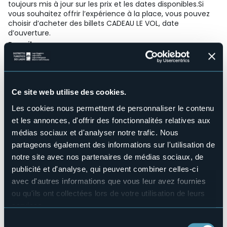
toujours mis à jour sur les prix et les dates disponibles.Si
vous souhaitez offrir l’expérience à la place, vous pouvez
choisir d’acheter des billets CADEAU LE VOL, date
d’ouverture.
E-mail
info@lagodortazipline.it
Telefono
+39 340 3621825
Ce site web utilise des cookies.
Site web
Les cookies nous permettent de personnaliser le contenu
Live
et les annonces, d'offrir des fonctionnalités relatives aux
médias sociaux et d'analyser notre trafic. Nous
30°
Piazzale Lodi
partageons également des informations sur l'utilisation de
Très beau temps
28887 - Omegna (VB)
notre site avec nos partenaires de médias sociaux, de
publicité et d'analyse, qui peuvent combiner celles-ci
avec d'autres informations que vous leur avez fournies
ou qu'ils ont collectées lors de votre utilisation de leurs
services.
Pour plus d'informations sur les cookies, y compris sur la
Sélection