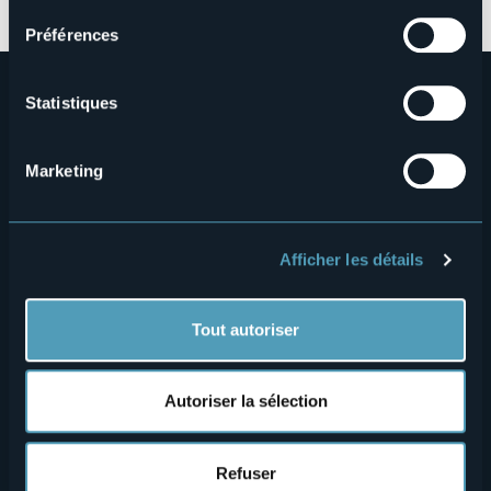
complète
ici
.
Préférences
Statistiques
Marketing
Menù
Qui sommes-nous?
Vins & gastronomie
Afficher les détails
Où sommes-nous?
Webcams
secondario
Contacts
Événements
Tout autoriser
Privacy
Hébergements
Cookie Policy
Mice
Autoriser la sélection
Amministrazione trasparente
Wedding
Expériences
Media Room
Refuser