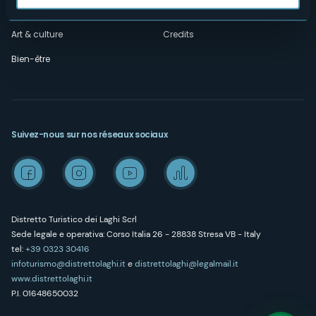
Outdoor
Archives « Laghi e Monti Today »
Art & culture
Credits
Bien-être
Suivez-nous sur nos réseaux sociaux
Distretto Turistico dei Laghi Scrl
Sede legale e operativa: Corso Italia 26 - 28838 Stresa VB - Italy
tel:
+39 0323 30416
infoturismo@distrettolaghi.it
e
distrettolaghi@legalmail.it
www.distrettolaghi.it
P.I. 01648650032