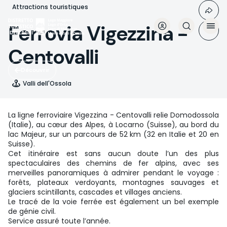
Aller
Attractions touristiques
au
contenu
Ferrovia Vigezzina -
principal
Centovalli
Découvrir
Valli dell'Ossola
La ligne ferroviaire Vigezzina - Centovalli relie Domodossola
(Italie), au cœur des Alpes, à Locarno (Suisse), au bord du
lac Majeur, sur un parcours de 52 km (32 en Italie et 20 en
Suisse).
Cet itinéraire est sans aucun doute l’un des plus
spectaculaires des chemins de fer alpins, avec ses
merveilles panoramiques à admirer pendant le voyage :
forêts, plateaux verdoyants, montagnes sauvages et
glaciers scintillants, cascades et villages anciens.
Le tracé de la voie ferrée est également un bel exemple
de génie civil.
Service assuré toute l’année.