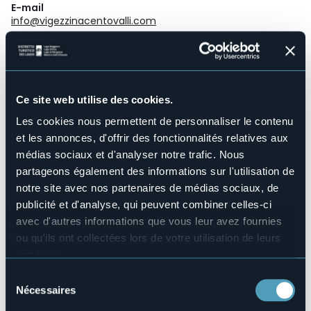
E-mail
info@vigezzinacentovalli.com
Telefono
+39 0324 242055 / +41 917518731
Site web
Ce site web utilise des cookies.
Live
Les cookies nous permettent de personnaliser le contenu
et les annonces, d'offrir des fonctionnalités relatives aux
25,5°
Stazione ferroviaria Piazza Matteotti - 28845
Ciel clair
médias sociaux et d'analyser notre trafic. Nous
DOMODOSSOLA (VB)
partageons également des informations sur l'utilisation de
28845 - Domodossola (VB)
notre site avec nos partenaires de médias sociaux, de
publicité et d'analyse, qui peuvent combiner celles-ci
avec d'autres informations que vous leur avez fournies
ou qu'ils ont collectées lors de votre utilisation de leurs
services.
Pour plus d'informations sur les cookies, y compris sur la
Sélection
manière de les gérer et de les supprimer,
cliquez ici
.
Nécessaires
du
Ouvrir la carte
Vous pouvez trouver la politique de confidentialité
consentement