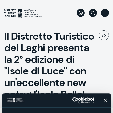
Direkt
zum
Inhalt
Il Distretto Turistico
dei Laghi presenta
la 2° edizione di
"Isole di Luce" con
un'eccellente new
entry: l'Isola Bella!