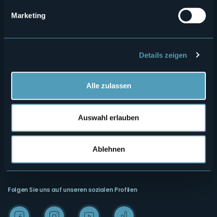
Wo sind wir?
Webcam
secondario
Marketing
Kontakte
Events
Privacy
Unterkünfte
Cookie Policy
Mice
Details zeigen
Amministrazione trasparente
Wedding
Alle zulassen
Erlebnisse
Media Room
Outdoor
Archiv "Laghi e Monti Today"
Auswahl erlauben
Kunst und Kultur
Credits
Wellness
Ablehnen
Folgen Sie uns auf unseren sozialen Profilen