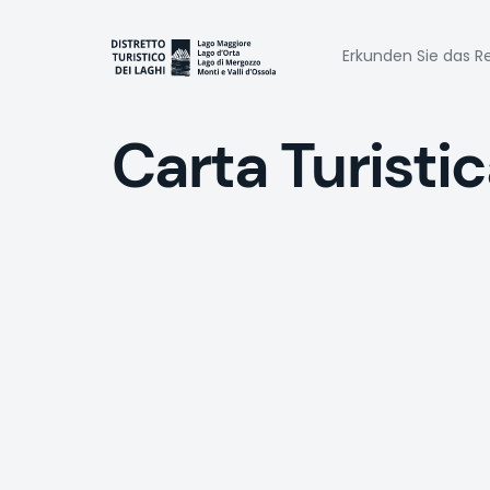
Direkt
zum
Naviga
Inhalt
Erkunden Sie das Re
princi
Carta Turistic