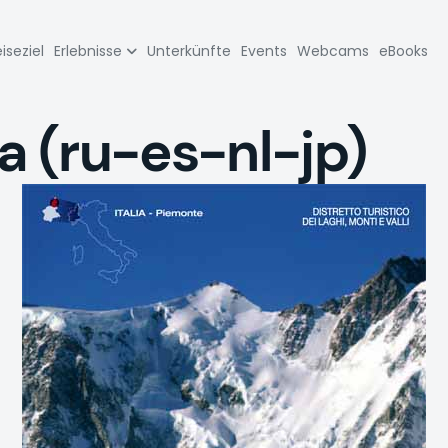
zione
iseziel
Erlebnisse
Unterkünfte
Events
Webcams
eBooks
pale
a (ru-es-nl-jp)