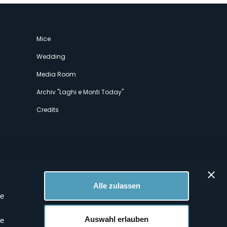
Mice
Wedding
Media Room
Archiv "Laghi e Monti Today"
Credits
Alle zulassen
le
 Profilen
Auswahl erlauben
le