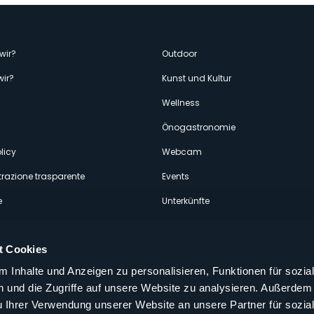
enù
wir?
Outdoor
wir?
Kunst und Kultur
econdario
Wellness
Önogastronomie
licy
Webcam
razione trasparente
Events
e
Unterkünfte
t Cookies
 Inhalte und Anzeigen zu personalisieren, Funktionen für sozia
 und die Zugriffe auf unsere Website zu analysieren. Außerdem
Folgen Sie uns auf unseren sozialen
u Ihrer Verwendung unserer Website an unsere Partner für sozia
aly