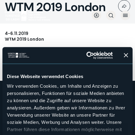
WTM 2019 London
Direkt
zum
Inhalt
4-6.11.2019
WTM 2019 London
Mediaroom
Der Distretto Turistico dei Laghi hat an dem welt-
bekannten World Travel Market im Stand Regione
Piemonte/ENIT Italia teilgenommen.
In Partnerschaft mit DMO VisitPiemonte
Diese Webseite verwendet Cookies
Wir verwenden Cookies, um Inhalte und Anzeigen zu
personalisieren, Funktionen für soziale Medien anbieten
zu können und die Zugriffe auf unsere Website zu
analysieren. Außerdem geben wir Informationen zu Ihrer
Verwendung unserer Website an unsere Partner für
soziale Medien, Werbung und Analysen weiter. Unsere
Partner führen diese Informationen möglicherweise mit
Wer sind wir?
Önogastronomie