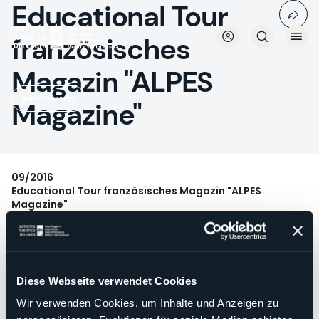
Educational Tour
Direkt
zum
Inhalt
französisches
Magazin "ALPES
Mediaroom
Magazine"
09/2016
Educational Tour französisches Magazin "ALPES
Magazine"
Themen: Gaerten und Traditionsberufe am Lago Maggiore
- Glaube, Dichtung und Märchen am Ortasee
Gaeste: franzosische Journalistin Floriane Dupuis und
Fotograf
Diese Webseite verwendet Cookies
Veröffentlichung: Fruehling 2017
Wir verwenden Cookies, um Inhalte und Anzeigen zu
In Partnerschaft mit ENIT Paris