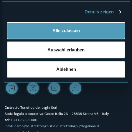
Erlebnisse
Media Room
Details zeigen
Outdoor
Archiv "Laghi e Monti Today"
Kunst und Kultur
Credits
Alle zulassen
Wellness
Auswahl erlauben
Ablehnen
Folgen Sie uns auf unseren sozialen Profilen
Distretto Turistico dei Laghi Scrl
Sede legale e operativa: Corso Italia 26 - 28838 Stresa VB - Italy
tel:
+39 0323 30416
infoturismo@distrettolaghi.it
e
distrettolaghi@legalmail.it