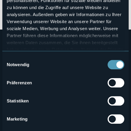
personalisieren, Funktionen für soziale Medien anbieten
zu können und die Zugriffe auf unsere Website zu
analysieren. Außerdem geben wir Informationen zu Ihrer
alpn0164_p022-046-grandformat-bat_0.pdf
Verwendung unserer Website an unsere Partner für
soziale Medien, Werbung und Analysen weiter. Unsere
Partner führen diese Informationen möglicherweise mit
weiteren Daten zusammen, die Sie ihnen bereitgestellt
haben oder die sie im Rahmen Ihrer Nutzung der Dienste
gesammelt haben.
Einwilligungsauswahl
Notwendig
Menù
Wer sind wir?
Önogastronomie
Präferenzen
Wo sind wir?
Webcam
secondario
Kontakte
Events
Statistiken
Privacy
Unterkünfte
Marketing
Cookie Policy
Mice
Amministrazione trasparente
Wedding