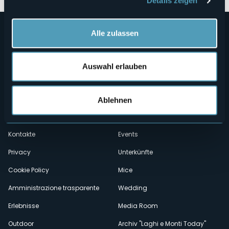
Details zeigen
Alle zulassen
Auswahl erlauben
Menù
Wer sind wir?
Önogastronomie
Ablehnen
Wo sind wir?
Webcam
secondario
Kontakte
Events
Privacy
Unterkünfte
Cookie Policy
Mice
Amministrazione trasparente
Wedding
Erlebnisse
Media Room
Outdoor
Archiv "Laghi e Monti Today"