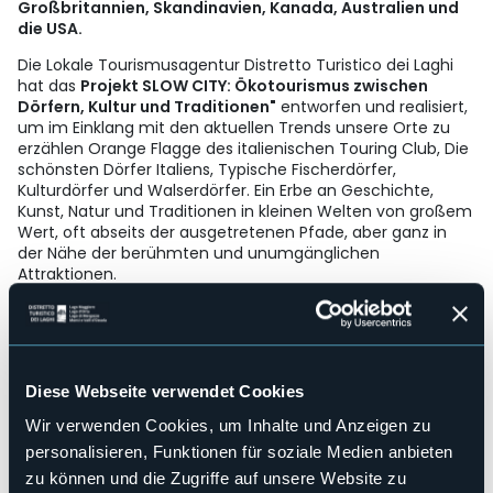
Großbritannien, Skandinavien, Kanada, Australien und
die USA.
Die Lokale Tourismusagentur Distretto Turistico dei Laghi
hat das
Projekt SLOW CITY: Ökotourismus zwischen
Dörfern, Kultur und Traditionen"
entworfen und realisiert,
um im Einklang mit den aktuellen Trends unsere Orte zu
erzählen Orange Flagge des italienischen Touring Club, Die
schönsten Dörfer Italiens, Typische Fischerdörfer,
Kulturdörfer und Walserdörfer. Ein Erbe an Geschichte,
Kunst, Natur und Traditionen in kleinen Welten von großem
Wert, oft abseits der ausgetretenen Pfade, aber ganz in
der Nähe der berühmten und unumgänglichen
Attraktionen.
Unter den Projektaktivitäten unternimmt die ATL eine Reihe
von Werbemaßnahmen mit ausländischen
Reiseveranstaltern. Eine ist der VIRTUAL WORKSHOP “SLOW
CITY” zwischen internationale Tour Operators und lokalen
Betreibern.
Diese Webseite verwendet Cookies
“
SLOW CITY: Meet the best of the Lake Maggiore region for
Wir verwenden Cookies, um Inhalte und Anzeigen zu
authentic and sustainable experiences
” 19. und 20. Mai,
personalisieren, Funktionen für soziale Medien anbieten
virtuelle B2B-Treffen zwischen 30 internationalen T.Os. und
30 lokalen Betreibern aus der Region des Lago Maggiore.
zu können und die Zugriffe auf unsere Website zu