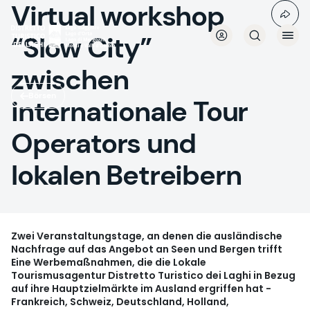
Virtual workshop
Direkt
zum
Inhalt
“Slow City”
zwischen
Börsen
internationale Tour
Operators und
lokalen Betreibern
Zwei Veranstaltungstage, an denen die ausländische
Nachfrage auf das Angebot an Seen und Bergen trifft
Eine Werbemaßnahmen, die die Lokale
Tourismusagentur Distretto Turistico dei Laghi in Bezug
auf ihre Hauptzielmärkte im Ausland ergriffen hat -
Frankreich, Schweiz, Deutschland, Holland,