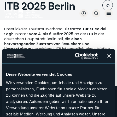
ITB 2025 Berlin
Direkt
zum
Inhalt
Unser lokaler Tourismusverband
Distretto Turistico dei
Laghi
nimmt
vom 4. bis 6. März 2025
an der
ITB
in der
Börsen
deutschen Hauptstadt Berlin teil, die
einen
hervorragenden Zustrom von Besuchern und
Veranstaltern
verzeichnet. ITB ist naemlich eine wichtige
B2B-Veranstaltung, die sich mittlerweile im Panorama des
europäischen und internationalen Reisemarkts etabliert
hat.
In Partnerschaft mit Regione Piemonte und DMO Visit
Diese Webseite verwendet Cookies
Piemonte
Wir verwenden Cookies, um Inhalte und Anzeigen zu
personalisieren, Funktionen für soziale Medien anbieten
zu können und die Zugriffe auf unsere Website zu
analysieren. Außerdem geben wir Informationen zu Ihrer
Verwendung unserer Website an unsere Partner für
soziale Medien, Werbung und Analysen weiter. Unsere