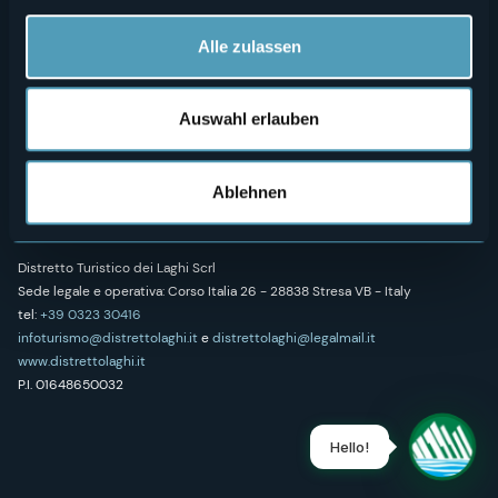
Wellness
Alle zulassen
Auswahl erlauben
Folgen Sie uns auf unseren sozialen Profilen
Ablehnen
Distretto Turistico dei Laghi Scrl
Sede legale e operativa: Corso Italia 26 - 28838 Stresa VB - Italy
tel:
+39 0323 30416
infoturismo@distrettolaghi.it
e
distrettolaghi@legalmail.it
www.distrettolaghi.it
P.I. 01648650032