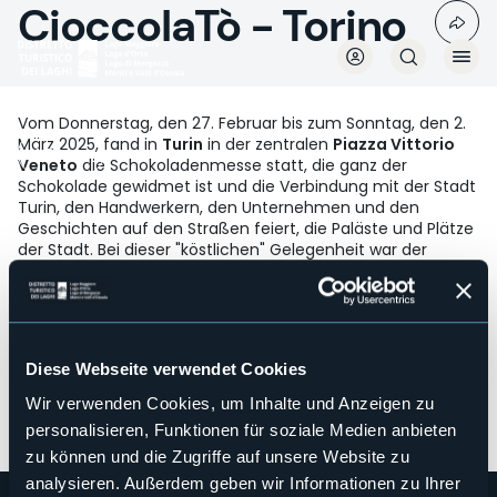
CioccolaTò - Torino
Direkt
zum
Inhalt
Vom Donnerstag, den 27. Februar bis zum Sonntag, den 2.
März 2025, fand in
Turin
in der zentralen
Piazza Vittorio
Börsen
Veneto
die Schokoladenmesse statt, die ganz der
Schokolade gewidmet ist und die Verbindung mit der Stadt
Turin, den Handwerkern, den Unternehmen und den
Geschichten auf den Straßen feiert, die Paläste und Plätze
der Stadt. Bei dieser "köstlichen" Gelegenheit war der
Tourismusbüro Distretto Turistico dei Laghi am
Donnerstag, den 27. Februar
, mit seinen eigenen
Mitarbeitern und Veröffentlichungen auf dem
Informationsstand von Regione Piemonte anwesend, um
das Gebiet des Lago Maggiore zu fördern und zu
Diese Webseite verwendet Cookies
veranschaulichen, zu den vielen Menschen, die am
Schreibtisch gedrängt wurden.
Wir verwenden Cookies, um Inhalte und Anzeigen zu
personalisieren, Funktionen für soziale Medien anbieten
In Zusammenarbeit mit der Region Piemont.
zu können und die Zugriffe auf unsere Website zu
analysieren. Außerdem geben wir Informationen zu Ihrer