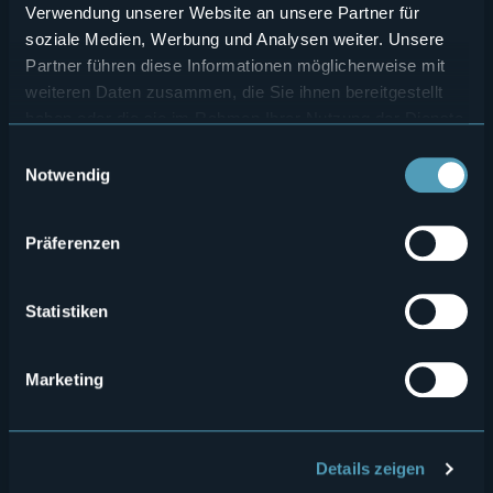
Verwendung unserer Website an unsere Partner für
soziale Medien, Werbung und Analysen weiter. Unsere
Partner führen diese Informationen möglicherweise mit
weiteren Daten zusammen, die Sie ihnen bereitgestellt
haben oder die sie im Rahmen Ihrer Nutzung der Dienste
gesammelt haben.
Einwilligungsauswahl
Menù
Wer sind wir?
Önogastronomie
Notwendig
Wo sind wir?
Webcam
secondario
Kontakte
Events
Präferenzen
Privacy
Unterkünfte
Statistiken
Cookie Policy
Mice
Amministrazione trasparente
Wedding
Marketing
Erlebnisse
Media Room
Outdoor
Archiv "Laghi e Monti Today"
Details zeigen
Kunst und Kultur
Credits