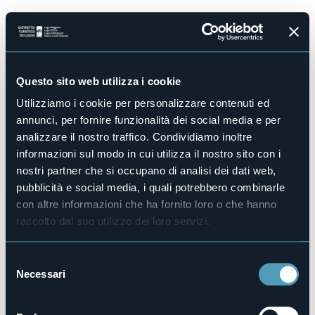
Salta
al
contenuto
principale
Questo sito web utilizza i cookie
Utilizziamo i cookie per personalizzare contenuti ed
Reimposta la tua
annunci, per fornire funzionalità dei social media e per
analizzare il nostro traffico. Condividiamo inoltre
password
informazioni sul modo in cui utilizza il nostro sito con i
nostri partner che si occupano di analisi dei dati web,
E-mail
pubblicità e social media, i quali potrebbero combinarle
con altre informazioni che ha fornito loro o che hanno
raccolto dal suo utilizzo dei loro servizi.
S
Necessari
e
l
Torna al login
e