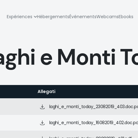
zione
Expériences
Hébergements
Événements
Webcams
Ebooks
pale
aghi e Monti 
Allegati
laghi_e_monti_today_23082019_403.doc.p
laghi_e_monti_today_16082019_402.doc.pd