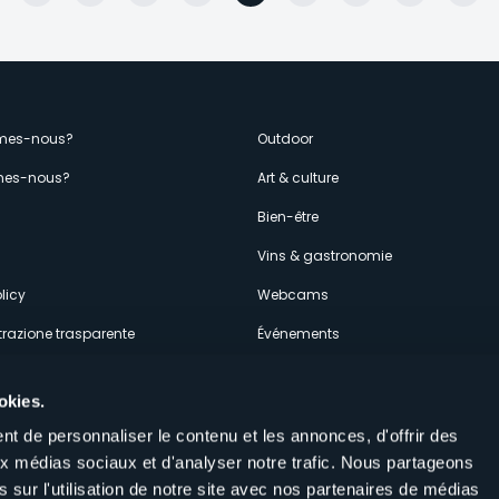
dente
enù
mes-nous?
Outdoor
es-nous?
Art & culture
econdario
s
Bien-être
Vins & gastronomie
licy
Webcams
razione trasparente
Événements
ces
Hébergements
okies.
t de personnaliser le contenu et les annonces, d'offrir des
aux médias sociaux et d'analyser notre trafic. Nous partageons
 sur l'utilisation de notre site avec nos partenaires de médias