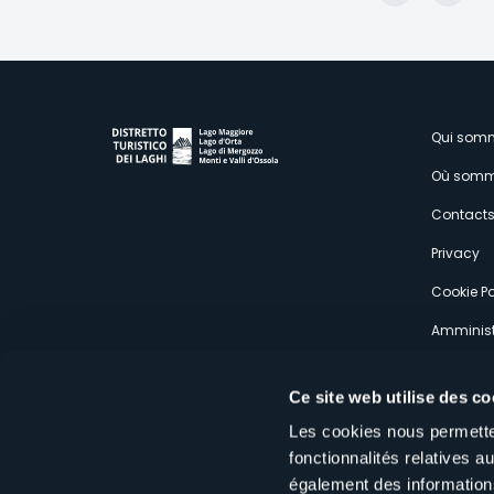
page
précé
M
Qui som
Où somm
s
Contact
Privacy
Cookie Po
Amminist
Expérien
Ce site web utilise des co
Les cookies nous permetten
fonctionnalités relatives 
également des informations