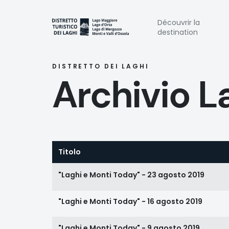
Aller
au
Naviga
Découvrir la
contenu
destination
principal
princi
DISTRETTO DEI LAGHI
Archivio L
Titolo
"Laghi e Monti Today" - 23 agosto 2019
"Laghi e Monti Today" - 16 agosto 2019
"Laghi e Monti Today" - 9 agosto 2019