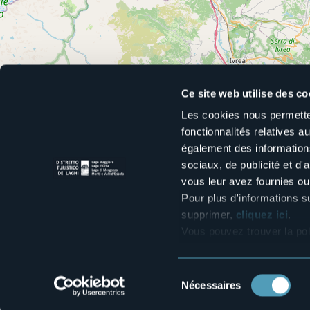
Ce site web utilise des co
Les cookies nous permetten
fonctionnalités relatives 
également des informations
sociaux, de publicité et d
vous leur avez fournies ou 
Pour plus d'informations s
supprimer,
cliquez ici
.
Vous pouvez trouver la pol
Sélection
Nécessaires
du
consentement