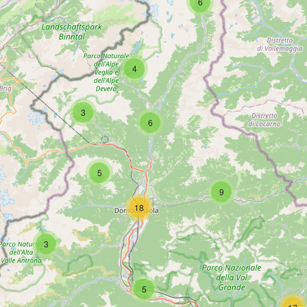
6
4
3
6
5
9
18
3
5