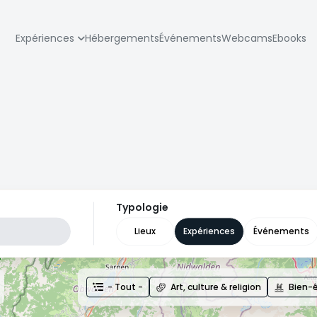
zione
Expériences
Hébergements
Événements
Webcams
Ebooks
pale
Typologie
Lieux
Expériences
Événements
- Tout -
Art, culture & religion
Bien-