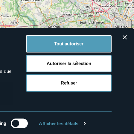
Tout autoriser
Autoriser la sélection
ns que
Refuser
Leaflet
|
©
OpenStreetMap
contributors
ing
Afficher les détails