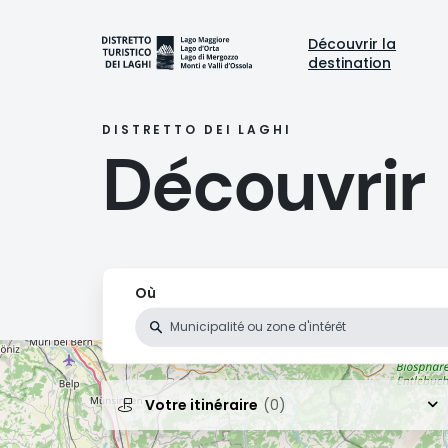
Aller
au
Naviga
Découvrir la
contenu
destination
principal
princi
DISTRETTO DEI LAGHI
Découvrir
Où
Votre itinéraire
(0)