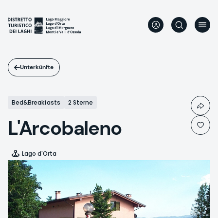
Direkt
zum
Inhalt
Unterkünfte
Bed&Breakfasts
2 Sterne
L'Arcobaleno
Lago d'Orta