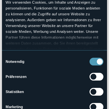
No
Wir verwenden Cookies, um Inhalte und Anzeigen zu
Anzahl der Zimmer
personalisieren, Funktionen für soziale Medien anbieten
2
zu können und die Zugriffe auf unsere Website zu
Anzahl der Betten
analysieren. Außerdem geben wir Informationen zu Ihrer
3
Verwendung unserer Website an unsere Partner für
E-mail
soziale Medien, Werbung und Analysen weiter. Unsere
alfredoemariarosa@alice.it
Partner führen diese Informationen möglicherweise mit
Telefon
weiteren Daten zusammen, die Sie ihnen bereitgestellt
+39 0323 89600 / +39 331 1275069
haben oder die sie im Rahmen Ihrer Nutzung der Dienste
Codice CIR
gesammelt haben.
Einwilligungsauswahl
003116-BEB-00003
Notwendig
Präferenzen
Via Luneglio, 6
28028 - PETTENASCO (NO)
Statistiken
Marketing