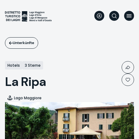
Direkt
zum
Inhalt
Unterkünfte
Hotels
3 Sterne
La Ripa
Lago Maggiore