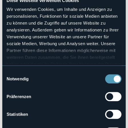
Diese Webseite verwendet Cookies
10
Anzahl der Betten
Wir verwenden Cookies, um Inhalte und Anzeigen zu
17
personalisieren, Funktionen für soziale Medien anbieten
E-mail
zu können und die Zugriffe auf unsere Website zu
albergolaripa@gmail.com
analysieren. Außerdem geben wir Informationen zu Ihrer
Webseite
Verwendung unserer Website an unsere Partner für
http://www.albergolaripa.it
soziale Medien, Werbung und Analysen weiter. Unsere
Telefon
Partner führen diese Informationen möglicherweise mit
+39 0323 924589
weiteren Daten zusammen, die Sie ihnen bereitgestellt
Codice CIR
haben oder die sie im Rahmen Ihrer Nutzung der Dienste
103008-ALB-00001
gesammelt haben.
Einwilligungsauswahl
Notwendig
Buchen
Präferenzen
Via Sempione, 11
28831 - BAVENO (VB)
Statistiken