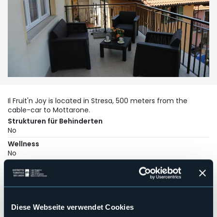
Il Fruit'n Joy is located in Stresa, 500 meters from the
cable-car to Mottarone.
Strukturen für Behinderten
No
Wellness
No
Kongresshalle
No
Hallenbad
No
Diese Webseite verwendet Cookies
Haustiere erlaubt