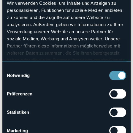
Sì
Wir verwenden Cookies, um Inhalte und Anzeigen zu
personalisieren, Funktionen für soziale Medien anbieten
Anzahl der Zimmer
3
zu können und die Zugriffe auf unsere Website zu
Anzahl der Betten
analysieren. Außerdem geben wir Informationen zu Ihrer
6
Verwendung unserer Website an unsere Partner für
E-mail
soziale Medien, Werbung und Analysen weiter. Unsere
info@fruitnjoy.com
Partner führen diese Informationen möglicherweise mit
Telefon
weiteren Daten zusammen, die Sie ihnen bereitgestellt
+39 333 4358805
haben oder die sie im Rahmen Ihrer Nutzung der Dienste
Codice CIR
gesammelt haben.
Einwilligungsauswahl
103064-AFF-00007
Notwendig
Präferenzen
Via S. Biagio, 2
STRESA (VB)
Statistiken
Marketing