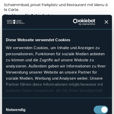
Schwimmbad, privat Parkplatz und Restaurant mit Menu à
la Carte.
Strukturen für Behinderten
Sì
Wellness
No
Kongresshalle
Diese Webseite verwendet Cookies
No
Wir verwenden Cookies, um Inhalte und Anzeigen zu
Hallenbad
personalisieren, Funktionen für soziale Medien anbieten
Sì
zu können und die Zugriffe auf unsere Website zu
Haustiere erlaubt
analysieren. Außerdem geben wir Informationen zu Ihrer
Sì
Verwendung unserer Website an unsere Partner für
Anzahl der Zimmer
soziale Medien, Werbung und Analysen weiter. Unsere
32
Partner führen diese Informationen möglicherweise mit
Anzahl der Betten
weiteren Daten zusammen, die Sie ihnen bereitgestellt
62
haben oder die sie im Rahmen Ihrer Nutzung der Dienste
E-mail
gesammelt haben.
info@hotelflorastresa.com
Einwilligungsauswahl
Notwendig
Webseite