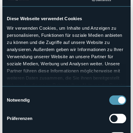
Hallenbad
No
Haustiere erlaubt
Diese Webseite verwendet Cookies
Sì
Wir verwenden Cookies, um Inhalte und Anzeigen zu
Anzahl der Zimmer
personalisieren, Funktionen für soziale Medien anbieten
19
zu können und die Zugriffe auf unsere Website zu
Anzahl der Betten
analysieren. Außerdem geben wir Informationen zu Ihrer
41
Verwendung unserer Website an unsere Partner für
E-mail
soziale Medien, Werbung und Analysen weiter. Unsere
info@hotelcannobio.com
Partner führen diese Informationen möglicherweise mit
Webseite
weiteren Daten zusammen, die Sie ihnen bereitgestellt
http://cannobio.legradehotel.com/
haben oder die sie im Rahmen Ihrer Nutzung der Dienste
Telefon
gesammelt haben.
+39 0323 739639
Einwilligungsauswahl
Notwendig
Codice CIR
103017-ALB-00006
Präferenzen
Buchen