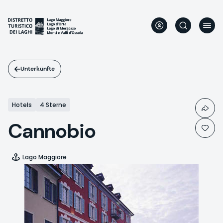
Direkt
zum
Inhalt
Unterkünfte
Hotels
4 Sterne
Cannobio
Lago Maggiore