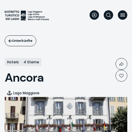
Direkt
zum
Inhalt
Unterkünfte
Hotels
4 Sterne
Ancora
Lago Maggiore