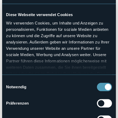
Hallenbad
No
Haustiere erlaubt
Diese Webseite verwendet Cookies
No
Wir verwenden Cookies, um Inhalte und Anzeigen zu
Anzahl der Zimmer
personalisieren, Funktionen für soziale Medien anbieten
36
zu können und die Zugriffe auf unsere Website zu
Anzahl der Betten
analysieren. Außerdem geben wir Informationen zu Ihrer
68
Verwendung unserer Website an unsere Partner für
E-mail
soziale Medien, Werbung und Analysen weiter. Unsere
info@hotelancora.it
Partner führen diese Informationen möglicherweise mit
Webseite
http://www.hotelancora.it
weiteren Daten zusammen, die Sie ihnen bereitgestellt
haben oder die sie im Rahmen Ihrer Nutzung der Dienste
Telefon
+39 0323 53951 / 340 2913467
gesammelt haben.
Einwilligungsauswahl
Codice CIR
Notwendig
103072-ALB-00005
Buchen
Präferenzen