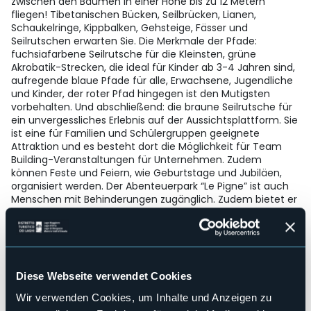
zwischen den Bäumen in einer Höhe bis zu 12 Metern
fliegen! Tibetanischen Bücken, Seilbrücken, Lianen,
Schaukelringe, Kippbalken, Gehsteige, Fässer und
Seilrutschen erwarten Sie. Die Merkmale der Pfade:
fuchsiafarbene Seilrutsche für die Kleinsten, grüne
Akrobatik-Strecken, die ideal für Kinder ab 3-4 Jahren sind,
aufregende blaue Pfade für alle, Erwachsene, Jugendliche
und Kinder, der roter Pfad hingegen ist den Mutigsten
vorbehalten. Und abschließend: die braune Seilrutsche für
ein unvergessliches Erlebnis auf der Aussichtsplattform. Sie
ist eine für Familien und Schülergruppen geeignete
Attraktion und es besteht dort die Möglichkeit für Team
Building-Veranstaltungen für Unternehmen. Zudem
können Feste und Feiern, wie Geburtstage und Jubiläen,
organisiert werden. Der Abenteuerpark “Le Pigne” ist auch
Menschen mit Behinderungen zugänglich. Zudem bietet er
akrobatische Pfade mit 5 Schwierigkeitsstufen. Die
Besonderheit des Abenteuerparks besteht in der
Aussichtsplattform in 15 Metern Höhe, inmitten der
höchsten Baumgipfel unseres Abenteuerparks. Diese
Aussichtsplattform ist über eine Seilrutsche erreichbar und
Diese Webseite verwendet Cookies
kann etwa zwanzig Personen aufnehmen. Hier können
Lehrer/innen den Schülern eine besondere
Wir verwenden Cookies, um Inhalte und Anzeigen zu
Unterrichtsstunde darbieten oder die Plattform kann zu