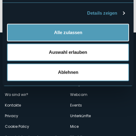
Details zeigen
Öffnen Sie die Karte
Alle zulassen
Auswahl erlauben
Ablehnen
Menù
Wer sind wir?
Önogastronomie
Wo sind wir?
Webcam
secondario
Kontakte
Events
Privacy
Unterkünfte
Cookie Policy
Mice