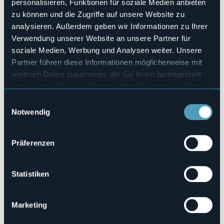
personalisieren, Funktionen für soziale Medien anbieten
einem Ort der Meditation oder des Gebets werden. Sie
kann auch reserviert werden, um ein unvergessliches
zu können und die Zugriffe auf unsere Website zu
Picknick mit der eigenen Familie zu erleben.
analysieren. Außerdem geben wir Informationen zu Ihrer
E-mail
Verwendung unserer Website an unsere Partner für
info@lepigne.it
soziale Medien, Werbung und Analysen weiter. Unsere
Telefono
Partner führen diese Informationen möglicherweise mit
+39 391 395 2442
weiteren Daten zusammen, die Sie ihnen bereitgestellt
haben oder die sie im Rahmen Ihrer Nutzung der Dienste
Webseite
gesammelt haben.
Einwilligungsauswahl
Live
Notwendig
31,4°
Via Molini, 7
Leichte Regenschauer
Präferenzen
28010 - Ameno (NO)
Statistiken
Marketing