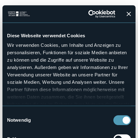
Direkt
zum
Inhalt
Diese Webseite verwendet Cookies
Wir verwenden Cookies, um Inhalte und Anzeigen zu
Anmelden
personalisieren, Funktionen für soziale Medien anbieten
zu können und die Zugriffe auf unsere Website zu
analysieren. Außerdem geben wir Informationen zu Ihrer
E-Mail oder Nutzername
Verwendung unserer Website an unsere Partner für
soziale Medien, Werbung und Analysen weiter. Unsere
Partner führen diese Informationen möglicherweise mit
Geben Sie Ihre E-Mail-Adresse oder Ihren Benutzernamen ein.
Passwort
weiteren Daten zusammen, die Sie ihnen bereitgestellt
haben oder die sie im Rahmen Ihrer Nutzung der Dienste
gesammelt haben.
E
Notwendig
Geben Sie das Passwort ein, das zu Ihrer E-Mail-Adresse gehört.
i
n
w